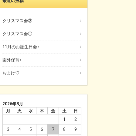
最近の投稿
クリスマス会②
クリスマス会①
11月のお誕生日会♪
園外保育♪
おまけ♡
2026年8月
月
火
水
木
金
土
日
1
2
3
4
5
6
7
8
9