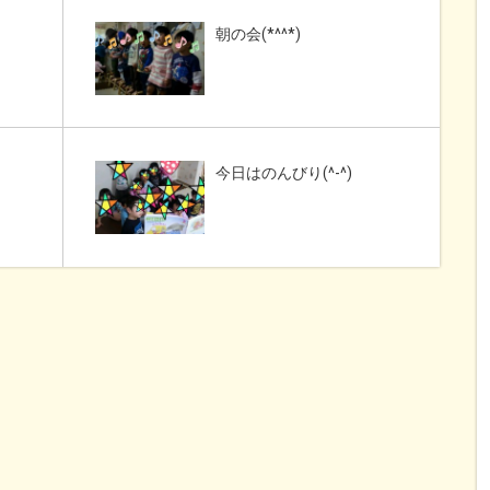
朝の会(*^^*)
今日はのんびり(^-^)