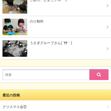
のり制作
うさぎグループさん( ´艸｀)
最近の投稿
クリスマス会②