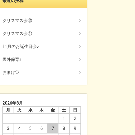
最近の投稿
クリスマス会②
クリスマス会①
11月のお誕生日会♪
園外保育♪
おまけ♡
2026年8月
月
火
水
木
金
土
日
1
2
3
4
5
6
7
8
9