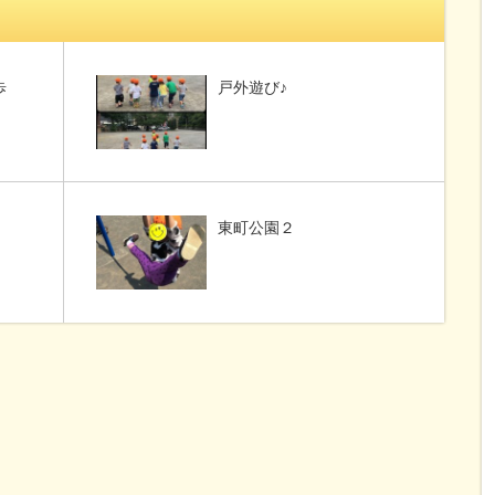
歩
戸外遊び♪
東町公園２