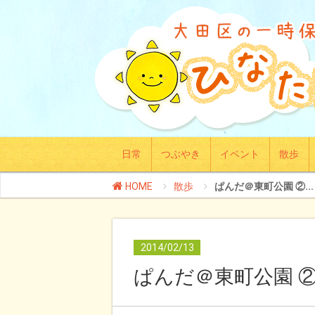
日常
つぶやき
イベント
散歩
HOME
散歩
ぱんだ＠東町公園 ②...
2014/02/13
ぱんだ＠東町公園 