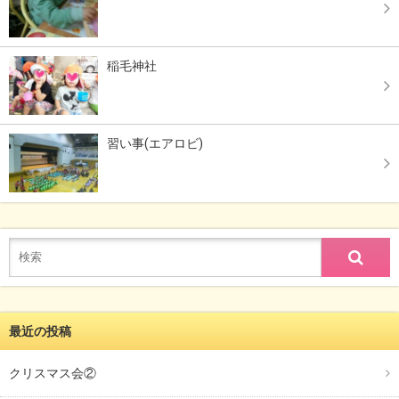
稲毛神社
習い事(エアロビ)
最近の投稿
クリスマス会②