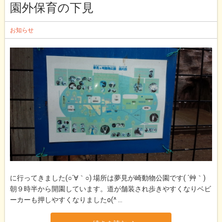
園外保育の下見
お知らせ
に行ってきました(○´∀｀○) 場所は夢見が崎動物公園です( ´艸｀)
朝９時半から開園しています。道が舗装され歩きやすくなりベビ
ーカーも押しやすくなりましたo(^ ...