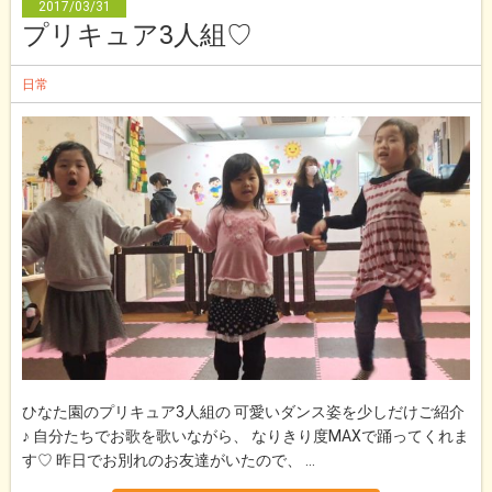
2017/03/31
プリキュア3人組♡
日常
ひなた園のプリキュア3人組の 可愛いダンス姿を少しだけご紹介
♪ 自分たちでお歌を歌いながら、 なりきり度MAXで踊ってくれま
す♡ 昨日でお別れのお友達がいたので、 ...