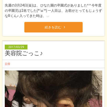
先週の3月24日(金)は、 ひなた園の卒園式がありました^ ^ 今年度
の卒園児は2名でした(*´ω`*) 一人目は、 お歌がとってもじょうず
なRくん♪ 入ってきた時は、 ...
続きを読む
2017/03/29
美容院ごっこ♪
日常