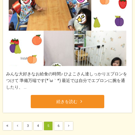
みんな大好きなお給食の時間♪ ひよこさん達しっかりエプロンを
つけて 準備万端です(*´ω｀*) 最近では自分でエプロンに腕を通
したり、 ...
続きを読む
3
4
5
6