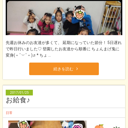
先週お休みのお友達が多くて、 延期になっていた節分！ 5日遅れ
で昨日行いました♡ 登園したお友達から順番に ちょんまげ鬼に
変身(﹡ˆ︶ˆ﹡)♬* ちょ ...
続きを読む
2017/01/25
お給食♪
日常