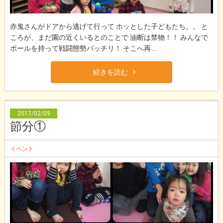
赤鬼さんがドアから逃げて行って ホッとした子どもたち。。 と
ころが、まだ園の近くいるとのことで 油断は禁物！！ みんなで
ボールを持って戦闘態勢バッチリ！ そこへ再 ...
続きを読む
2017/02/09
節分①
イベント